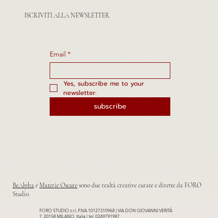
ISCRIVITI ALLA NEWSLETTER
Email
*
Yes, subscribe me to your 
newsletter.
subscribe
BeAlpha
e
Materie Oscure
sono due realtà creative curate e dirette da FORO
Studio.
FORO STUDIO s.r.l. P.IVA 10127310968 | VIA DON GIOVANNI VERITÀ
7, 20158 MILANO, Italia | tel. 0249791987