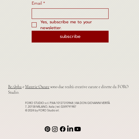
Email
*
Yes, subscribe me to your 
newsletter.
subscribe
BeAlpha
e
Materie Oscure
sono due realtà creative curate e dirette da FORO
Studio.
FORO STUDIO s.r.l. P.IVA 10127310968 | VIA DON GIOVANNI VERITÀ
7, 20158 MILANO, Italia | tel. 0249791987
© 2024 by FORO Studio srl.