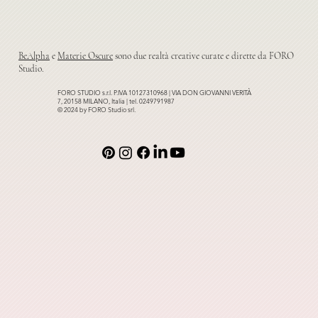
BeAlpha
e
Materie Oscure
sono due realtà creative curate e dirette da FORO
Studio.
FORO STUDIO s.r.l. P.IVA 10127310968 | VIA DON GIOVANNI VERITÀ
7, 20158 MILANO, Italia | tel. 0249791987
© 2024 by FORO Studio srl.