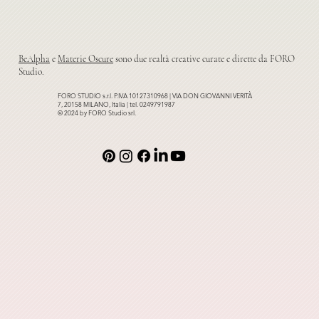
BeAlpha
e
Materie Oscure
sono due realtà creative curate e dirette da FORO
Studio.
FORO STUDIO s.r.l. P.IVA 10127310968 | VIA DON GIOVANNI VERITÀ
7, 20158 MILANO, Italia | tel. 0249791987
© 2024 by FORO Studio srl.