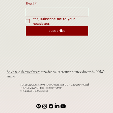
Email
*
Yes, subscribe me to your 
newsletter.
subscribe
BeAlpha
e
Materie Oscure
sono due realtà creative curate e dirette da FORO
Studio.
FORO STUDIO s.r.l. P.IVA 10127310968 | VIA DON GIOVANNI VERITÀ
7, 20158 MILANO, Italia | tel. 0249791987
© 2024 by FORO Studio srl.