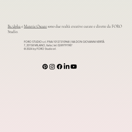
BeAlpha
e
Materie Oscure
sono due realtà creative curate e dirette da FORO
Studio.
FORO STUDIO s.r.l. P.IVA 10127310968 | VIA DON GIOVANNI VERITÀ
7, 20158 MILANO, Italia | tel. 0249791987
© 2024 by FORO Studio srl.