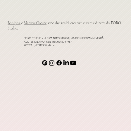
BeAlpha
e
Materie Oscure
sono due realtà creative curate e dirette da FORO
Studio.
FORO STUDIO s.r.l. P.IVA 10127310968 | VIA DON GIOVANNI VERITÀ
7, 20158 MILANO, Italia | tel. 0249791987
© 2024 by FORO Studio srl.