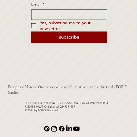
Email
*
Yes, subscribe me to your 
newsletter.
subscribe
BeAlpha
e
Materie Oscure
sono due realtà creative curate e dirette da FORO
Studio.
FORO STUDIO s.r.l. P.IVA 10127310968 | VIA DON GIOVANNI VERITÀ
7, 20158 MILANO, Italia | tel. 0249791987
© 2024 by FORO Studio srl.