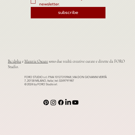
newsletter.
subscribe
BeAlpha
e
Materie Oscure
sono due realtà creative curate e dirette da FORO
Studio.
FORO STUDIO s.r.l. P.IVA 10127310968 | VIA DON GIOVANNI VERITÀ
7, 20158 MILANO, Italia | tel. 0249791987
© 2024 by FORO Studio srl.